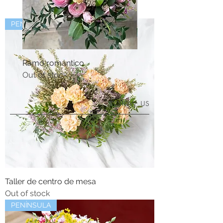
PENÍNSULA
Ramo romántico
Ramo silvestre
Out of stock
Out of stock
Follow us
Taller de centro de mesa
Out of stock
PENÍNSULA